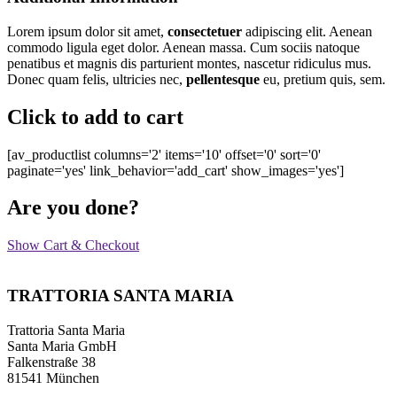
Lorem ipsum dolor sit amet,
consectetuer
adipiscing elit. Aenean
commodo ligula eget dolor. Aenean massa. Cum sociis natoque
penatibus et magnis dis parturient montes, nascetur ridiculus mus.
Donec quam felis, ultricies nec,
pellentesque
eu, pretium quis, sem.
Click
to add to cart
[av_productlist columns='2' items='10' offset='0' sort='0'
paginate='yes' link_behavior='add_cart' show_images='yes']
Are you
done?
Show Cart & Checkout
TRATTORIA SANTA MARIA
Trattoria Santa Maria
Santa Maria GmbH
Falkenstraße 38
81541 München